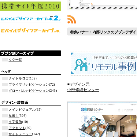
特集バナー・内部リンクのブブンデザイ
タグ一覧
タイトルロゴ
(159)
■デザイン元
プライマリナビゲーション
(72)
中部修繕センター
グローバルナビゲーション
(246)
メインビジュアル
(95)
見出し
(326)
文字装飾
(10)
アクセント
(29)
サイドメニュー
(142)