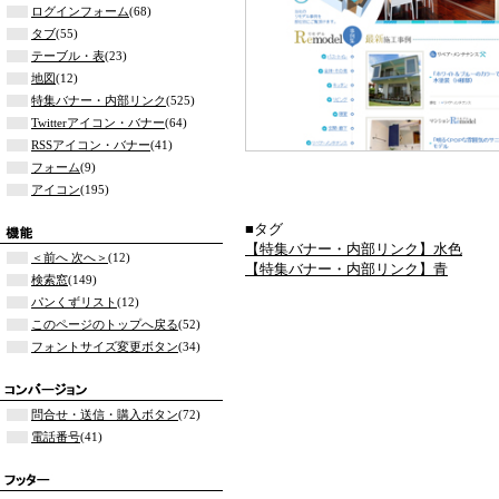
ログインフォーム
(68)
タブ
(55)
テーブル・表
(23)
地図
(12)
特集バナー・内部リンク
(525)
Twitterアイコン・バナー
(64)
RSSアイコン・バナー
(41)
フォーム
(9)
アイコン
(195)
■タグ
【特集バナー・内部リンク】水色
＜前へ 次へ＞
(12)
【特集バナー・内部リンク】青
検索窓
(149)
パンくずリスト
(12)
このページのトップへ戻る
(52)
フォントサイズ変更ボタン
(34)
問合せ・送信・購入ボタン
(72)
電話番号
(41)