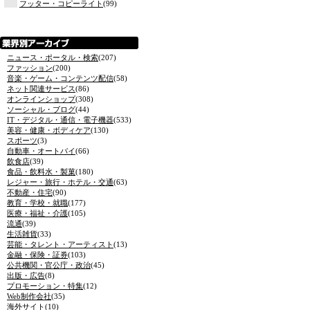
フッター・コピーライト
(99)
ニュース・ポータル・検索
(207)
ファッション
(200)
音楽・ゲーム・コンテンツ配信
(58)
ネット関連サービス
(86)
オンラインショップ
(308)
ソーシャル・ブログ
(44)
IT・デジタル・通信・電子機器
(533)
美容・健康・ボディケア
(130)
スポーツ
(3)
自動車・オートバイ
(66)
飲食店
(39)
食品・飲料水・製菓
(180)
レジャー・旅行・ホテル・交通
(63)
不動産・住宅
(90)
教育・学校・就職
(177)
医療・福祉・介護
(105)
流通
(39)
生活雑貨
(33)
芸能・タレント・アーティスト
(13)
金融・保険・証券
(103)
公共機関・官公庁・政治
(45)
出版・広告
(8)
プロモーション・特集
(12)
Web制作会社
(35)
海外サイト
(10)