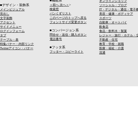
■機能系
オンラインショップ
>
■デザイン・装飾系
＜前へ 次へ＞
ソーシャル・ブログ
検索窓
メインビジュアル
IT・デジタル・通信・電子
パンくずリスト
見出し
美容・健康・ボディケア
このページのトップへ戻る
文字装飾
スポーツ
フォントサイズ変更ボタン
アクセント
自動車・オートバイ
サイドメニュー
飲食店
■コンバージョン系
ログインフォーム
食品・飲料水・製菓
問合せ・送信・購入ボタン
タブ
レジャー・旅行・ホテル・
電話番号
テーブル・表
不動産・住宅
特集バナー・内部リンク
教育・学校・就職
■フッタ系
Twitterアイコン・バナー
医療・福祉・介護
フッター・コピーライト
流通