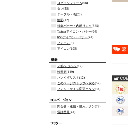
ログインフォーム
(68)
タブ
(55)
テーブル・表
(23)
地図
(12)
特集バナー・内部リンク
(525)
Twitterアイコン・バナー
(64)
RSSアイコン・バナー
(41)
フォーム
(9)
アイコン
(195)
＜前へ 次へ＞
(12)
検索窓
(149)
パンくずリスト
(12)
このページのトップへ戻る
(52)
フォントサイズ変更ボタン
(34)
問合せ・送信・購入ボタン
(72)
電話番号
(41)