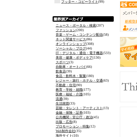
フッター・コピーライト
(99)
ニュース・ポータル・検索
(207)
ファッション
(200)
音楽・ゲーム・コンテンツ配信
(58)
ネット関連サービス
(86)
オンラインショップ
(308)
ソーシャル・ブログ
(44)
IT・デジタル・通信・電子機器
(533)
美容・健康・ボディケア
(130)
スポーツ
(3)
自動車・オートバイ
(66)
飲食店
(39)
食品・飲料水・製菓
(180)
レジャー・旅行・ホテル・交通
(63)
不動産・住宅
(90)
教育・学校・就職
(177)
医療・福祉・介護
(105)
流通
(39)
生活雑貨
(33)
芸能・タレント・アーティスト
(13)
金融・保険・証券
(103)
公共機関・官公庁・政治
(45)
出版・広告
(8)
プロモーション・特集
(12)
Web制作会社
(35)
海外サイト
(10)