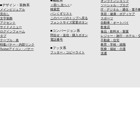
■機能系
オンラインショップ
>
■デザイン・装飾系
＜前へ 次へ＞
ソーシャル・ブログ
検索窓
メインビジュアル
IT・デジタル・通信・電子
パンくずリスト
見出し
美容・健康・ボディケア
このページのトップへ戻る
文字装飾
スポーツ
フォントサイズ変更ボタン
アクセント
自動車・オートバイ
サイドメニュー
飲食店
■コンバージョン系
ログインフォーム
食品・飲料水・製菓
問合せ・送信・購入ボタン
タブ
レジャー・旅行・ホテル・
電話番号
テーブル・表
不動産・住宅
特集バナー・内部リンク
教育・学校・就職
■フッタ系
Twitterアイコン・バナー
医療・福祉・介護
フッター・コピーライト
流通