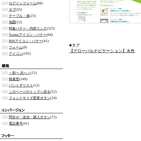
ログインフォーム
(68)
タブ
(55)
テーブル・表
(23)
地図
(12)
特集バナー・内部リンク
(525)
Twitterアイコン・バナー
(64)
RSSアイコン・バナー
(41)
■タグ
フォーム
(9)
【グローバルナビゲーション】水色
アイコン
(195)
＜前へ 次へ＞
(12)
検索窓
(149)
パンくずリスト
(12)
このページのトップへ戻る
(52)
フォントサイズ変更ボタン
(34)
問合せ・送信・購入ボタン
(72)
電話番号
(41)