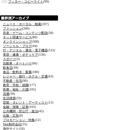
フッター・コピーライト
(99)
ニュース・ポータル・検索
(207)
ファッション
(200)
音楽・ゲーム・コンテンツ配信
(58)
ネット関連サービス
(86)
オンラインショップ
(308)
ソーシャル・ブログ
(44)
IT・デジタル・通信・電子機器
(533)
美容・健康・ボディケア
(130)
スポーツ
(3)
自動車・オートバイ
(66)
飲食店
(39)
食品・飲料水・製菓
(180)
レジャー・旅行・ホテル・交通
(63)
不動産・住宅
(90)
教育・学校・就職
(177)
医療・福祉・介護
(105)
流通
(39)
生活雑貨
(33)
芸能・タレント・アーティスト
(13)
金融・保険・証券
(103)
公共機関・官公庁・政治
(45)
出版・広告
(8)
プロモーション・特集
(12)
Web制作会社
(35)
海外サイト
(10)