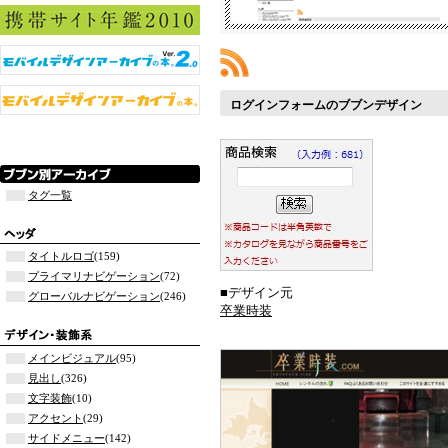
ログインフォームのブブンデザイン
タグ一覧
タイトルロゴ
(159)
プライマリナビゲーション
(72)
■デザイン元
グローバルナビゲーション
(246)
卒業時装
メインビジュアル
(95)
見出し
(326)
文字装飾
(10)
アクセント
(29)
サイドメニュー
(142)