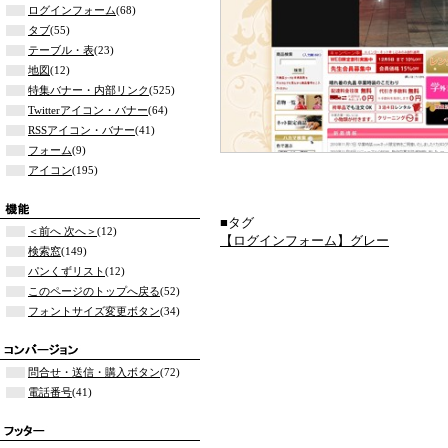
ログインフォーム
(68)
タブ
(55)
テーブル・表
(23)
地図
(12)
特集バナー・内部リンク
(525)
Twitterアイコン・バナー
(64)
RSSアイコン・バナー
(41)
フォーム
(9)
アイコン
(195)
■タグ
＜前へ 次へ＞
(12)
【ログインフォーム】グレー
検索窓
(149)
パンくずリスト
(12)
このページのトップへ戻る
(52)
フォントサイズ変更ボタン
(34)
問合せ・送信・購入ボタン
(72)
電話番号
(41)