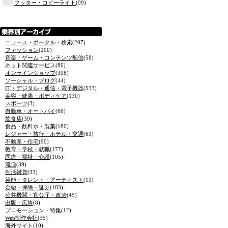
フッター・コピーライト
(99)
ニュース・ポータル・検索
(207)
ファッション
(200)
音楽・ゲーム・コンテンツ配信
(58)
ネット関連サービス
(86)
オンラインショップ
(308)
ソーシャル・ブログ
(44)
IT・デジタル・通信・電子機器
(533)
美容・健康・ボディケア
(130)
スポーツ
(3)
自動車・オートバイ
(66)
飲食店
(39)
食品・飲料水・製菓
(180)
レジャー・旅行・ホテル・交通
(63)
不動産・住宅
(90)
教育・学校・就職
(177)
医療・福祉・介護
(105)
流通
(39)
生活雑貨
(33)
芸能・タレント・アーティスト
(13)
金融・保険・証券
(103)
公共機関・官公庁・政治
(45)
出版・広告
(8)
プロモーション・特集
(12)
Web制作会社
(35)
海外サイト
(10)