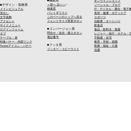
■機能系
オンラインショップ
>
■デザイン・装飾系
＜前へ 次へ＞
ソーシャル・ブログ
検索窓
メインビジュアル
IT・デジタル・通信・電子
パンくずリスト
見出し
美容・健康・ボディケア
このページのトップへ戻る
文字装飾
スポーツ
フォントサイズ変更ボタン
アクセント
自動車・オートバイ
サイドメニュー
飲食店
■コンバージョン系
ログインフォーム
食品・飲料水・製菓
問合せ・送信・購入ボタン
タブ
レジャー・旅行・ホテル・
電話番号
テーブル・表
不動産・住宅
特集バナー・内部リンク
教育・学校・就職
■フッタ系
Twitterアイコン・バナー
医療・福祉・介護
フッター・コピーライト
流通