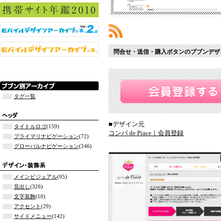
問合せ・送信・購入ボタンのブブンデザ
タグ一覧
■デザイン元
タイトルロゴ
(159)
コンパ de Piace｜会員登録
プライマリナビゲーション
(72)
グローバルナビゲーション
(246)
メインビジュアル
(95)
見出し
(326)
文字装飾
(10)
アクセント
(29)
サイドメニュー
(142)