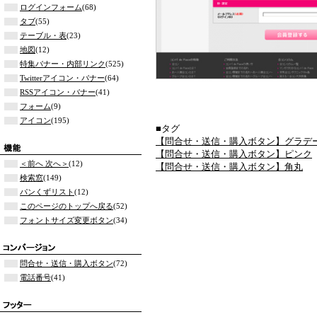
ログインフォーム
(68)
タブ
(55)
テーブル・表
(23)
地図
(12)
特集バナー・内部リンク
(525)
Twitterアイコン・バナー
(64)
RSSアイコン・バナー
(41)
フォーム
(9)
アイコン
(195)
■タグ
【問合せ・送信・購入ボタン】グラデ
【問合せ・送信・購入ボタン】ピンク
＜前へ 次へ＞
(12)
【問合せ・送信・購入ボタン】角丸
検索窓
(149)
パンくずリスト
(12)
このページのトップへ戻る
(52)
フォントサイズ変更ボタン
(34)
問合せ・送信・購入ボタン
(72)
電話番号
(41)