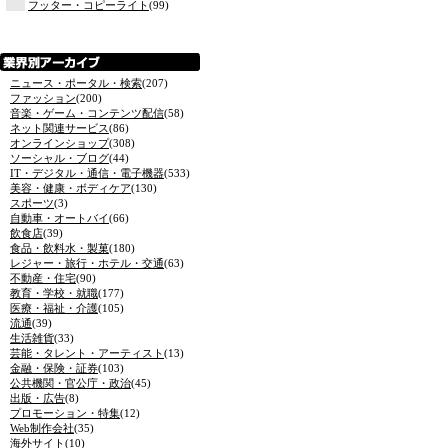
フッター・コピーライト
(99)
ニュース・ポータル・検索
(207)
ファッション
(200)
音楽・ゲーム・コンテンツ配信
(58)
ネット関連サービス
(86)
オンラインショップ
(308)
ソーシャル・ブログ
(44)
IT・デジタル・通信・電子機器
(533)
美容・健康・ボディケア
(130)
スポーツ
(3)
自動車・オートバイ
(66)
飲食店
(39)
食品・飲料水・製菓
(180)
レジャー・旅行・ホテル・交通
(63)
不動産・住宅
(90)
教育・学校・就職
(177)
医療・福祉・介護
(105)
流通
(39)
生活雑貨
(33)
芸能・タレント・アーティスト
(13)
金融・保険・証券
(103)
公共機関・官公庁・政治
(45)
出版・広告
(8)
プロモーション・特集
(12)
Web制作会社
(35)
海外サイト
(10)