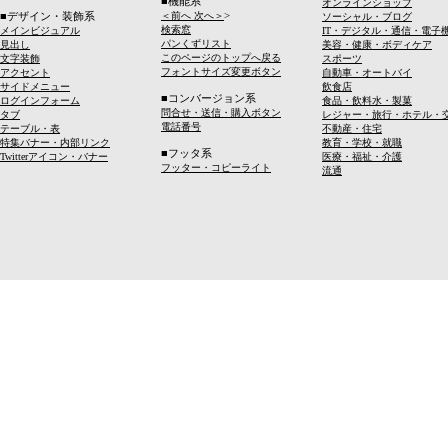
■機能系
オンラインショップ
>
■デザイン・装飾系
＜前へ 次へ＞
ソーシャル・ブログ
検索窓
メインビジュアル
IT・デジタル・通信・電子
パンくずリスト
見出し
美容・健康・ボディケア
このページのトップへ戻る
文字装飾
スポーツ
フォントサイズ変更ボタン
アクセント
自動車・オートバイ
サイドメニュー
飲食店
■コンバージョン系
ログインフォーム
食品・飲料水・製菓
問合せ・送信・購入ボタン
タブ
レジャー・旅行・ホテル・
電話番号
テーブル・表
不動産・住宅
特集バナー・内部リンク
教育・学校・就職
■フッタ系
Twitterアイコン・バナー
医療・福祉・介護
フッター・コピーライト
流通