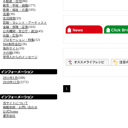
不動産・住宅
(90)
教育・学校・就職
(177)
医療・福祉・介護
(105)
流通
(39)
生活雑貨
(33)
芸能・タレント・アーティスト
金融・保険・証券
(103)
公共機関・官公庁・政治
(45)
出版・広告
(8)
プロモーション・特集
(12)
Web制作会社
(26)
海外サイト
(10)
その他
(196)
管理人からのメッセージ
2011年1月
(208)
2010年12月
(2272)
1
当サイトについて
掲載依頼・お問い合わせ
公式Twitter
運営会社