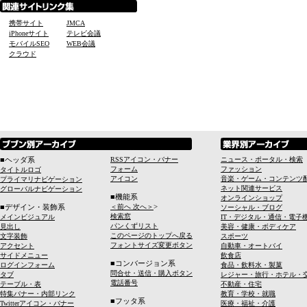
携帯サイト
JMCA
iPhoneサイト
テレビ会議
モバイルSEO
WEB会議
クラウド
■ヘッダ系
RSSアイコン・バナー
ニュース・ポータル・検索
フォーム
ファッション
タイトルロゴ
アイコン
音楽・ゲーム・コンテンツ
プライマリナビゲーション
ネット関連サービス
グローバルナビゲーション
■機能系
オンラインショップ
>
■デザイン・装飾系
＜前へ 次へ＞
ソーシャル・ブログ
検索窓
メインビジュアル
IT・デジタル・通信・電子
パンくずリスト
見出し
美容・健康・ボディケア
このページのトップへ戻る
文字装飾
スポーツ
フォントサイズ変更ボタン
アクセント
自動車・オートバイ
サイドメニュー
飲食店
■コンバージョン系
ログインフォーム
食品・飲料水・製菓
問合せ・送信・購入ボタン
タブ
レジャー・旅行・ホテル・
電話番号
テーブル・表
不動産・住宅
特集バナー・内部リンク
教育・学校・就職
■フッタ系
Twitterアイコン・バナー
医療・福祉・介護