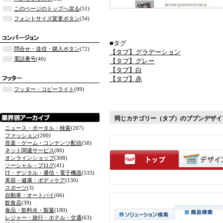
このページのトップへ戻る
(51)
フォントサイズ変更ボタン
(34)
■タグ
問合せ・送信・購入ボタン
(72)
【タブ】グラデーション
電話番号
(40)
【タブ】グレー
【タブ】白
【タブ】赤
フッター・コピーライト
(99)
同じカテゴリー（タブ）のブブンデザイ
ニュース・ポータル・検索
(207)
ファッション
(200)
音楽・ゲーム・コンテンツ配信
(58)
ネット関連サービス
(86)
オンラインショップ
(308)
ソーシャル・ブログ
(41)
IT・デジタル・通信・電子機器
(533)
美容・健康・ボディケア
(130)
スポーツ
(3)
自動車・オートバイ
(66)
飲食店
(39)
食品・飲料水・製菓
(180)
レジャー・旅行・ホテル・交通
(63)