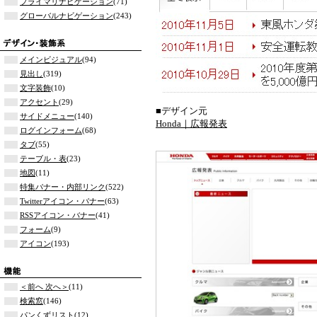
プライマリナビゲーション
(71)
グローバルナビゲーション
(243)
メインビジュアル
(94)
見出し
(319)
文字装飾
(10)
アクセント
(29)
■デザイン元
サイドメニュー
(140)
Honda｜広報発表
ログインフォーム
(68)
タブ
(55)
テーブル・表
(23)
地図
(11)
特集バナー・内部リンク
(522)
Twitterアイコン・バナー
(63)
RSSアイコン・バナー
(41)
フォーム
(9)
アイコン
(193)
＜前へ 次へ＞
(11)
検索窓
(146)
パンくずリスト
(12)