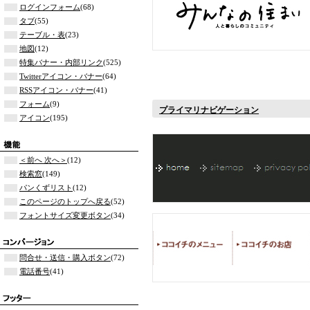
ログインフォーム
(68)
タブ
(55)
テーブル・表
(23)
地図
(12)
特集バナー・内部リンク
(525)
Twitterアイコン・バナー
(64)
RSSアイコン・バナー
(41)
フォーム
(9)
プライマリナビゲーション
アイコン
(195)
＜前へ 次へ＞
(12)
検索窓
(149)
パンくずリスト
(12)
このページのトップへ戻る
(52)
フォントサイズ変更ボタン
(34)
問合せ・送信・購入ボタン
(72)
電話番号
(41)