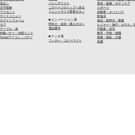
パンくずリスト
見出し
美容・健康・ボディケア
このページのトップへ戻る
文字装飾
スポーツ
フォントサイズ変更ボタン
アクセント
自動車・オートバイ
サイドメニュー
飲食店
■コンバージョン系
ログインフォーム
食品・飲料水・製菓
問合せ・送信・購入ボタン
タブ
レジャー・旅行・ホテル・
電話番号
テーブル・表
不動産・住宅
特集バナー・内部リンク
教育・学校・就職
■フッタ系
Twitterアイコン・バナー
医療・福祉・介護
フッター・コピーライト
流通