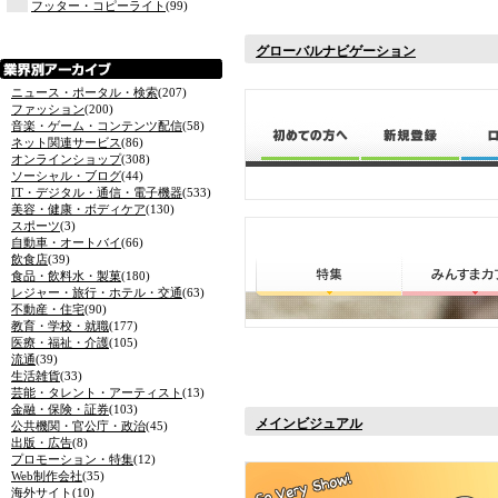
フッター・コピーライト
(99)
グローバルナビゲーション
ニュース・ポータル・検索
(207)
ファッション
(200)
音楽・ゲーム・コンテンツ配信
(58)
ネット関連サービス
(86)
オンラインショップ
(308)
ソーシャル・ブログ
(44)
IT・デジタル・通信・電子機器
(533)
美容・健康・ボディケア
(130)
スポーツ
(3)
自動車・オートバイ
(66)
飲食店
(39)
食品・飲料水・製菓
(180)
レジャー・旅行・ホテル・交通
(63)
不動産・住宅
(90)
教育・学校・就職
(177)
医療・福祉・介護
(105)
流通
(39)
生活雑貨
(33)
芸能・タレント・アーティスト
(13)
金融・保険・証券
(103)
メインビジュアル
公共機関・官公庁・政治
(45)
出版・広告
(8)
プロモーション・特集
(12)
Web制作会社
(35)
海外サイト
(10)